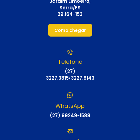
Jardim Limoeiro,
Serra/ES
29.164-153
Como chegar
Telefone
(27)
3227.3815
•
3227.8143
WhatsApp
(27) 99249-1588