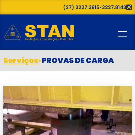
(27) 3227.3815
•
3227.8143
Serviços
PROVAS DE CARGA